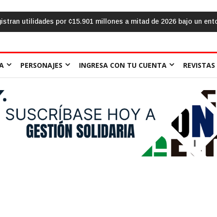
yor provisión crediticia
El aula frente al «sálvese quien pueda»: l
A
PERSONAJES
INGRESA CON TU CUENTA
REVISTAS