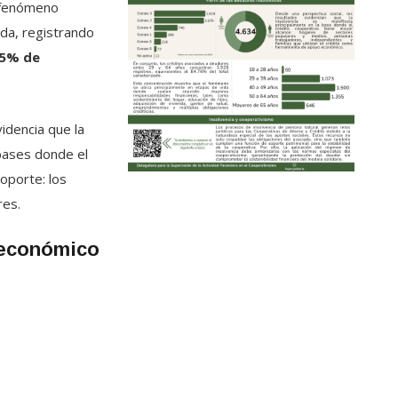
 fenómeno
ada, registrando
,5% de
idencia que la
 bases donde el
oporte: los
res.
oeconómico