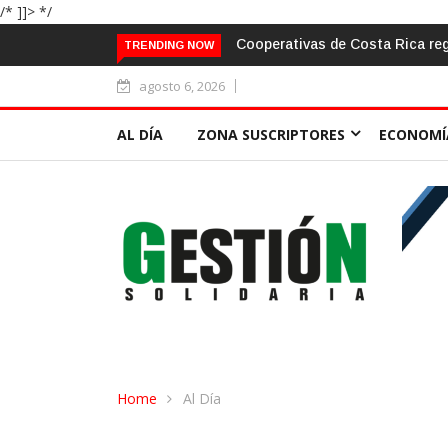
/* ]]> */
lidades por ¢15.901 millones a mitad de 2026 bajo un entorno de ma
TRENDING NOW
agosto 6, 2026
AL DÍA
ZONA SUSCRIPTORES
ECONOMÍ
Home
Al Día