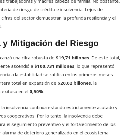
res trabajadoras y madres cabeza de familia. No obstante,
eria de riesgo de crédito e insolvencia. Lejos de
s cifras del sector demuestran la profunda resiliencia y el
o.
a y Mitigación del Riesgo
alcanzó una cifra robusta de
$19,71 billones
. De este total,
lvente ascendió a
$100.731 millones
, lo que representó
encia a la estabilidad se ratifica en los primeros meses
artera total en expansión de
$20,02 billones
, la
 exitosa en el
0,50%
.
la insolvencia continúa estando estrictamente acotado y
vos cooperativos. Por lo tanto, la insolvencia debe
a el seguimiento preventivo y el fortalecimiento de los
r alarma de deterioro generalizado en el ecosistema