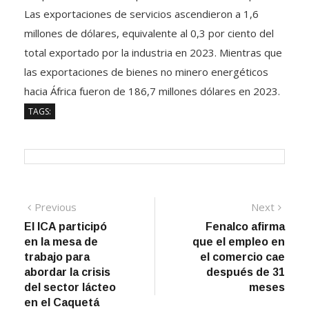
millones de dólares, equivalente al 0,3 por ciento del
total exportado por la industria en 2023. Mientras que
las exportaciones de bienes no minero energéticos
hacia África fueron de 186,7 millones dólares en 2023.
TAGS:
Navegación
Previous
Next
Previous
Next
post:
post:
El ICA participó
Fenalco afirma
de
en la mesa de
que el empleo en
entradas
trabajo para
el comercio cae
abordar la crisis
después de 31
del sector lácteo
meses
en el Caquetá