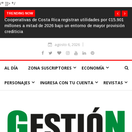
/* ]]> */
TRENDING NOW
El aula frente al «sálvese quien pueda»: la urgencia de
humanizar la escuela a través de la cooperación
agosto 6, 2026
AL DÍA
ZONA SUSCRIPTORES
ECONOMÍA
PERSONAJES
INGRESA CON TU CUENTA
REVISTAS