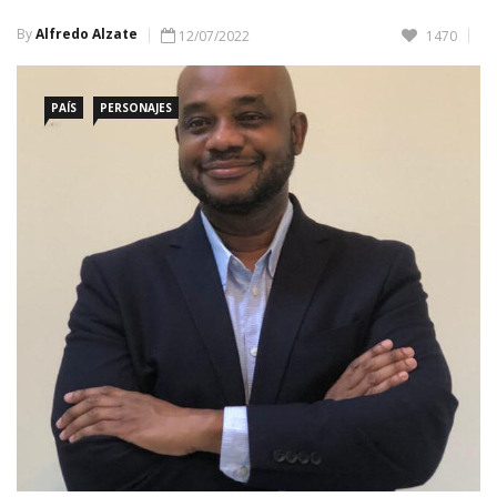
By
Alfredo Alzate
12/07/2022
1470
PAÍS
PERSONAJES
Mediante un twitter Gustavo Petro informó de la designación.