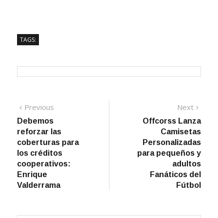
TAGS:
Navegación
Previous
Next
Previous
Next
post:
post:
Debemos
Offcorss Lanza
de
reforzar las
Camisetas
entradas
coberturas para
Personalizadas
los créditos
para pequeños y
cooperativos:
adultos
Enrique
Fanáticos del
Valderrama
Fútbol