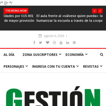
/* ]]> */
TRENDING NOW
El aula frente al «sálvese quien pueda»: la urgencia de
humanizar la escuela a través de la cooperación
agosto 6, 2026
AL DÍA
ZONA SUSCRIPTORES
ECONOMÍA
PERSONAJES
INGRESA CON TU CUENTA
REVISTAS