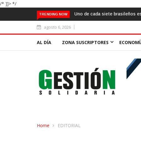
/* ]]> */
ada siete brasileños está vinculado al cooperativismo
Gobierno arg
TRENDING NOW
de las exenc
agosto 6, 2026
AL DÍA
ZONA SUSCRIPTORES
ECONOMÍ
Home
EDITORIAL