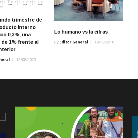
undo trimestre de
roducto Interno
Lo humano vs la cifras
ció 0,3%, una
By
Editor General
19/10/2018
 de 1% frente al
nterior
neral
15/08/2023