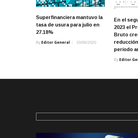
Superfinanciera mantuvo la
En el seg
tasa de usura para julio en
2023 el P
27.18%
Bruto cre
reducción
By
Editor General
30/06/2020
período a
By
Editor Ge