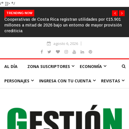
/* ]]> */
TRENDING NOW
El aula frente al «sálvese quien pueda»: la urgencia de
humanizar la escuela a través de la cooperación
agosto 6, 2026
AL DÍA
ZONA SUSCRIPTORES
ECONOMÍA
PERSONAJES
INGRESA CON TU CUENTA
REVISTAS