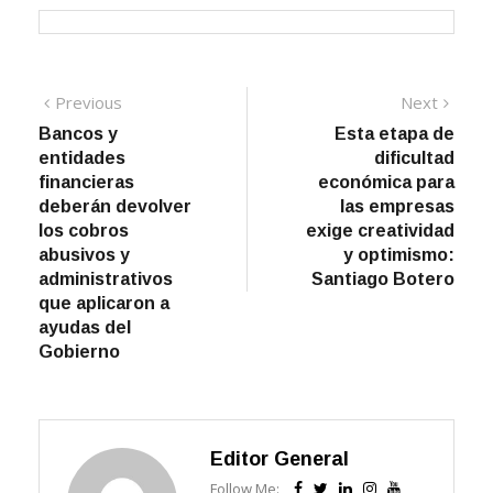
Navegación
Previous
Next
Previous
Next
post:
post:
Bancos y
Esta etapa de
de
entidades
dificultad
entradas
financieras
económica para
deberán devolver
las empresas
los cobros
exige creatividad
abusivos y
y optimismo:
administrativos
Santiago Botero
que aplicaron a
ayudas del
Gobierno
Editor General
Follow Me: