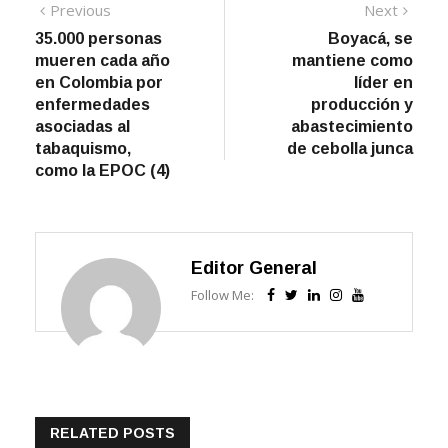
Navegación
Previous
Next
Previous
Next
post:
post:
35.000 personas
Boyacá, se
de
mueren cada año
mantiene como
entradas
en Colombia por
líder en
enfermedades
producción y
asociadas al
abastecimiento
tabaquismo,
de cebolla junca
como la EPOC (4)
Editor General
Follow Me:
RELATED POSTS