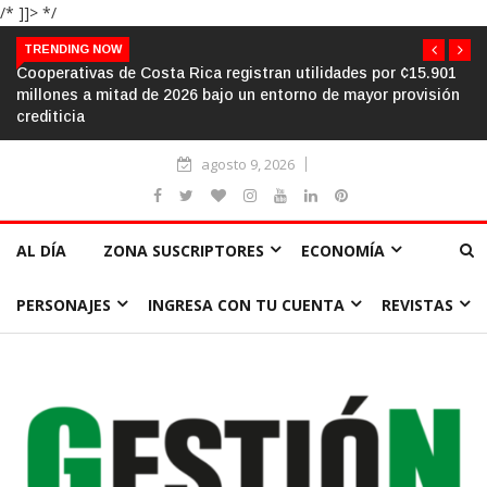
/* ]]> */
TRENDING NOW
Cooperativas de Costa Rica registran utilidades por ¢15.901
millones a mitad de 2026 bajo un entorno de mayor provisión
crediticia
agosto 9, 2026
AL DÍA
ZONA SUSCRIPTORES
ECONOMÍA
PERSONAJES
INGRESA CON TU CUENTA
REVISTAS