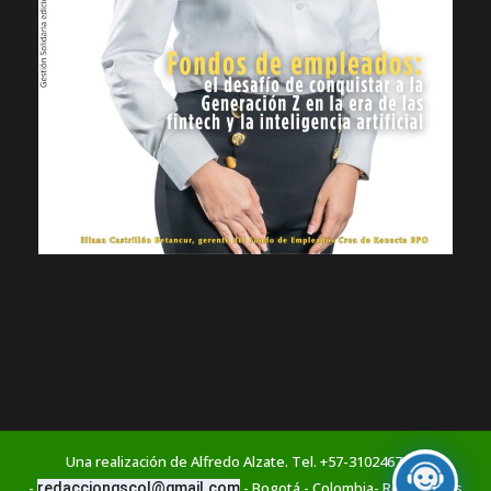
Una realización de Alfredo Alzate. Tel. +57-3102467766
-
- Bogotá - Colombia- Reservados
redacciongscol@gmail.com