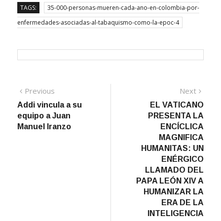
TAGS:
35-000-personas-mueren-cada-ano-en-colombia-por-
enfermedades-asociadas-al-tabaquismo-como-la-epoc-4
Navegación
Previous
Next
Previous
Next
post:
post:
Addi vincula a su
EL VATICANO
de
equipo a Juan
PRESENTA LA
entradas
Manuel Iranzo
ENCÍCLICA
MAGNIFICA
HUMANITAS: UN
ENÉRGICO
LLAMADO DEL
PAPA LEÓN XIV A
HUMANIZAR LA
ERA DE LA
INTELIGENCIA