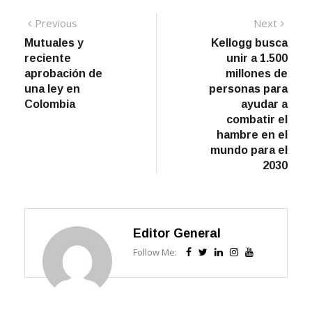
Navegación
Previous
Next
Previous
Next
post:
post:
Mutuales y
Kellogg busca
de
reciente
unir a 1.500
entradas
aprobación de
millones de
una ley en
personas para
Colombia
ayudar a
combatir el
hambre en el
mundo para el
2030
Editor General
Follow Me: