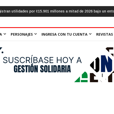
la frente al «sálvese quien pueda»: la urgencia de humanizar la esc
A
PERSONAJES
INGRESA CON TU CUENTA
REVISTAS