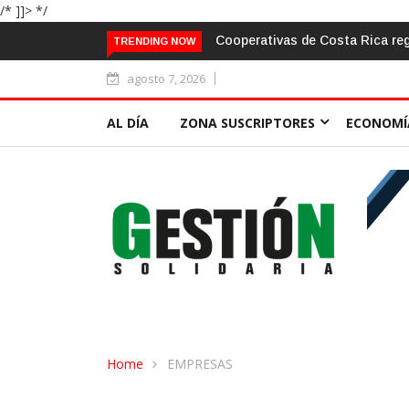
/* ]]> */
a mitad de 2026 bajo un entorno de mayor provisión crediticia
El au
TRENDING NOW
agosto 7, 2026
AL DÍA
ZONA SUSCRIPTORES
ECONOMÍ
Home
EMPRESAS