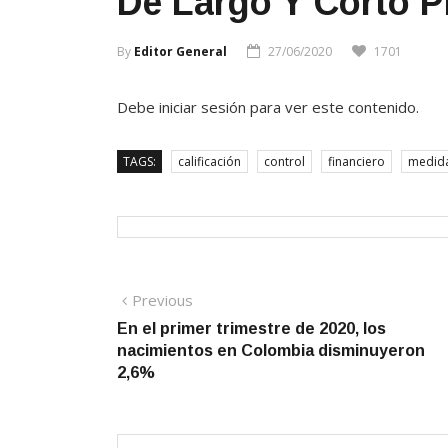
De Largo Y Corto 
By
Editor General
27/06/2020
1701
Debe iniciar sesión para ver este contenido.
TAGS:
calificación
control
financiero
medid
Navegación
Previous
Previous
post:
En el primer trimestre de 2020, los
de
nacimientos en Colombia disminuyeron
entradas
2,6%