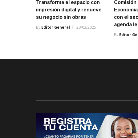
Transforma el espacio con
Comisión 
impresión digital y renueve
Economía 
su negocio sin obras
con el se
agenda le
By
Editor General
20/03/2025
By
Editor Ge