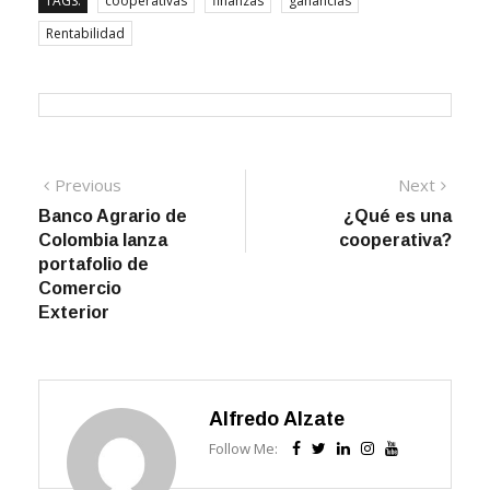
Rentabilidad
Navegación
Previous
Next
Previous
Next
post:
post:
Banco Agrario de
¿Qué es una
de
Colombia lanza
cooperativa?
entradas
portafolio de
Comercio
Exterior
Alfredo Alzate
Follow Me: