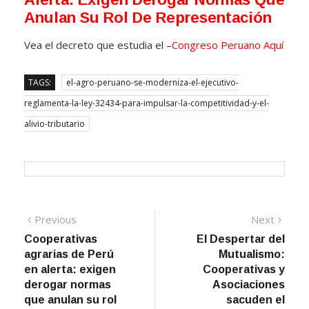
Anulan Su Rol De Representación
Vea el decreto que estudia el –
Congreso Peruano Aquí
TAGS:
el-agro-peruano-se-moderniza-el-ejecutivo-
reglamenta-la-ley-32434-para-impulsar-la-competitividad-y-el-
alivio-tributario
Navegación
Previous
Next
Previous
Next
post:
post:
Cooperativas
El Despertar del
de
agrarias de Perú
Mutualismo:
entradas
en alerta: exigen
Cooperativas y
derogar normas
Asociaciones
que anulan su rol
sacuden el
de
mercado