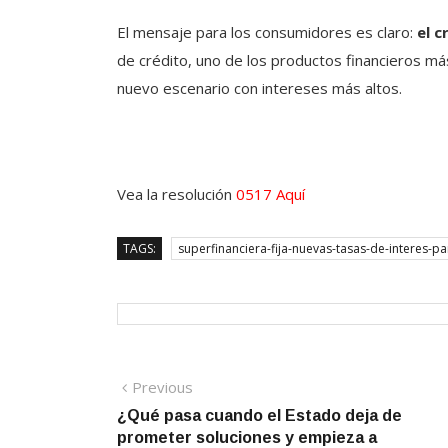
El mensaje para los consumidores es claro:
el c
de crédito, uno de los productos financieros má
nuevo escenario con intereses más altos.
Vea la resolución
0517 Aquí
TAGS:
superfinanciera-fija-nuevas-tasas-de-interes-
Navegación
Previous
Previous
post:
¿Qué pasa cuando el Estado deja de
de
prometer soluciones y empieza a