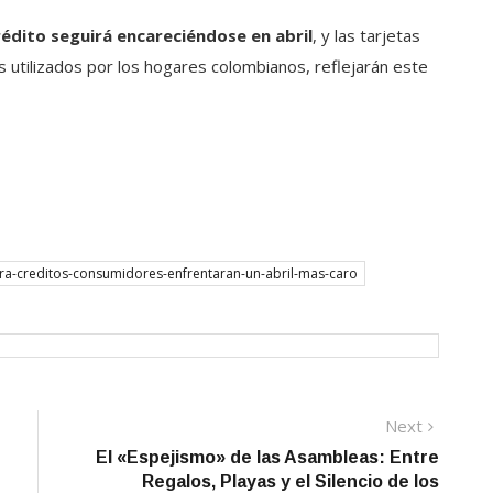
rédito seguirá encareciéndose en abril
, y las tarjetas
s utilizados por los hogares colombianos, reflejarán este
para-creditos-consumidores-enfrentaran-un-abril-mas-caro
Next
Next
post:
El «Espejismo» de las Asambleas: Entre
Regalos, Playas y el Silencio de los