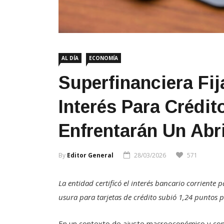
AL DÍA
ECONOMÍA
Superfinanciera Fi
Interés Para Crédi
Enfrentarán Un Abr
By
Editor General
28/03/2026
571
La entidad certificó el interés bancario corriente 
usura para tarjetas de crédito subió 1,24 puntos 
En un contexto de ajuste macroeconómico y con