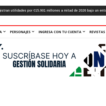
 «sálvese quien pueda»: la urgencia de humanizar la escuela a travé
A
PERSONAJES
INGRESA CON TU CUENTA
REVISTAS