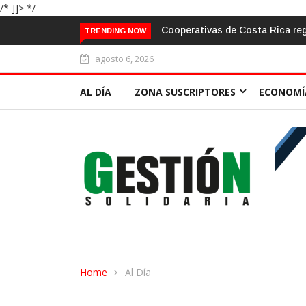
/* ]]> */
026 bajo un entorno de mayor provisión crediticia
El aula frente al
TRENDING NOW
agosto 6, 2026
AL DÍA
ZONA SUSCRIPTORES
ECONOMÍ
Home
Al Día