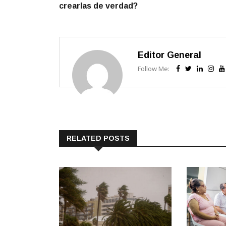
entradas
crearlas de verdad?
Editor General
Follow Me:
RELATED POSTS