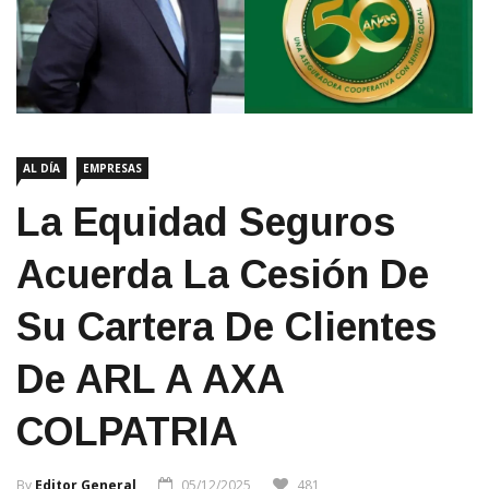
AL DÍA
EMPRESAS
La Equidad Seguros
Acuerda La Cesión De
Su Cartera De Clientes
De ARL A AXA
COLPATRIA
By
Editor General
05/12/2025
481