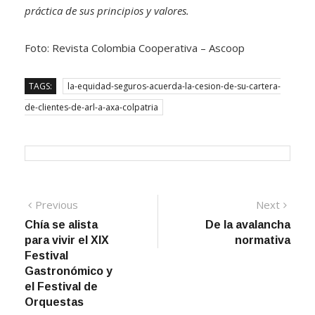
Foto: Revista Colombia Cooperativa – Ascoop
TAGS:
la-equidad-seguros-acuerda-la-cesion-de-su-cartera-
de-clientes-de-arl-a-axa-colpatria
Navegación
Previous
Next
Previous
Next
post:
post:
Chía se alista
De la avalancha
de
para vivir el XIX
normativa
entradas
Festival
Gastronómico y
el Festival de
Orquestas