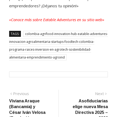
emprendedores? ¡Déjanos tu opinión!»
«Conoce más sobre Eatable Adventures en su sitio web»
TAGS:
colombia-agrifood-innovation-hub-eatable-adventures-
innovacion-agroalimentaria-startups-foodtech-colombia-
programa-raices-inversion-en-agrotech-sostenibilidad-
alimentaria-emprendimiento-agroind
Navegación
Previous
Next
Previous
Next
post:
post:
Viviana Araque
Asofiduciarias
de
(Bancamía) y
elige nueva Mesa
entradas
César Iván Velosa
Directiva 2025 –
(Fundación
2026