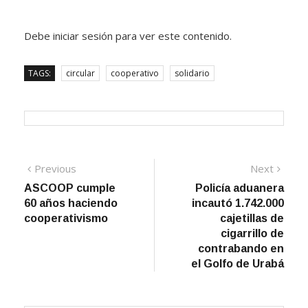
Debe iniciar sesión para ver este contenido.
TAGS:
circular
cooperativo
solidario
Navegación
Previous
Next
Previous
Next
post:
post:
ASCOOP cumple
Policía aduanera
de
60 años haciendo
incautó 1.742.000
entradas
cooperativismo
cajetillas de
cigarrillo de
contrabando en
el Golfo de Urabá