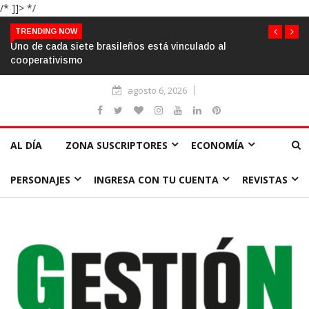
/* ]]> */
TRENDING NOW
Gobierno argentino propone Impuestos a los excedentes y fin
de las exenciones cooperativas
agosto 6, 2026
AL DÍA
ZONA SUSCRIPTORES
ECONOMÍA
PERSONAJES
INGRESA CON TU CUENTA
REVISTAS