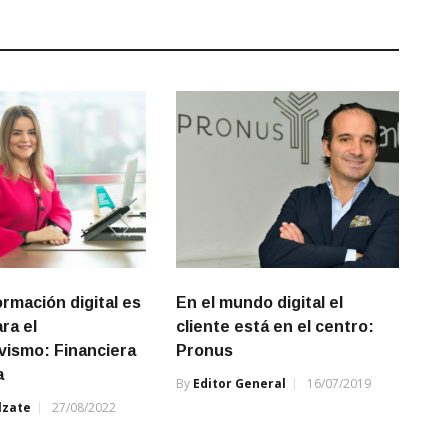
ormación digital es
En el mundo digital el
ra el
cliente está en el centro:
vismo: Financiera
Pronus
a
By
Editor General
16/07/2019
lzate
27/08/2022