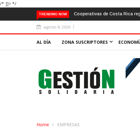
/* ]]> */
ntorno de mayor provisión crediticia
El aula frente al «sálvese qui
TRENDING NOW
agosto 8, 2026
AL DÍA
ZONA SUSCRIPTORES
ECONOMÍ
Home
EMPRESAS