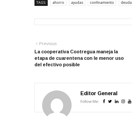
TAGS:
ahorro
ayudas
confinamiento
deuda
Navegación
Previous
Previous
post:
La cooperativa Cootregua maneja la
de
etapa de cuarentena con le menor uso
entradas
del efectivo posible
Editor General
Follow Me: