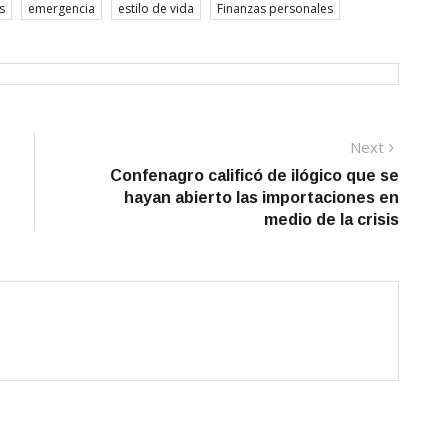
s
emergencia
estilo de vida
Finanzas personales
Next
Next
post:
Confenagro calificó de ilógico que se
hayan abierto las importaciones en
medio de la crisis