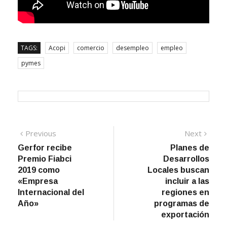
TAGS:
Acopi
comercio
desempleo
empleo
pymes
Navegación
Previous
Next
Previous
Next
post:
post:
Gerfor recibe
Planes de
de
Premio Fiabci
Desarrollos
entradas
2019 como
Locales buscan
«Empresa
incluir a las
Internacional del
regiones en
Año»
programas de
exportación