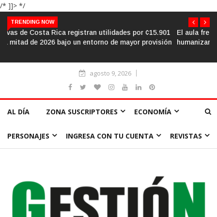
/* ]]> */
TRENDING NOW
El aula frente al «sálvese quien pueda»: la urgencia de
humanizar la escuela a través de la cooperación
agosto 9, 2026
AL DÍA
ZONA SUSCRIPTORES
ECONOMÍA
PERSONAJES
INGRESA CON TU CUENTA
REVISTAS