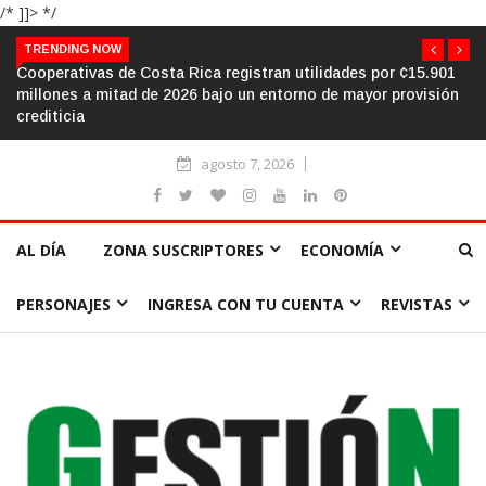
/* ]]> */
TRENDING NOW
lidades por ¢15.901
El aula frente al «sálvese quien pueda»: la urg
 de mayor provisión
humanizar la escuela a través de la cooperaci
agosto 7, 2026
AL DÍA
ZONA SUSCRIPTORES
ECONOMÍA
PERSONAJES
INGRESA CON TU CUENTA
REVISTAS