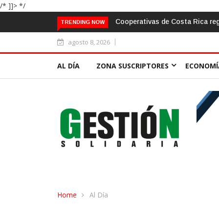
/* ]]> */
lidades por ¢15.901 millones a mitad de 2026 bajo un entorno de ma
TRENDING NOW
agosto 8, 2026
AL DÍA
ZONA SUSCRIPTORES
ECONOMÍ
Home
Al Día