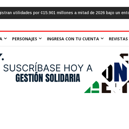
yor provisión crediticia
El aula frente al «sálvese quien pueda»: l
A
PERSONAJES
INGRESA CON TU CUENTA
REVISTAS