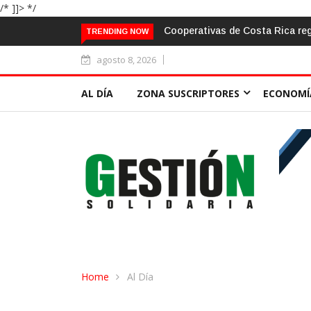
/* ]]> */
s por ¢15.901 millones a mitad de 2026 bajo un entorno de mayor pr
TRENDING NOW
agosto 8, 2026
AL DÍA
ZONA SUSCRIPTORES
ECONOMÍ
Home
Al Día