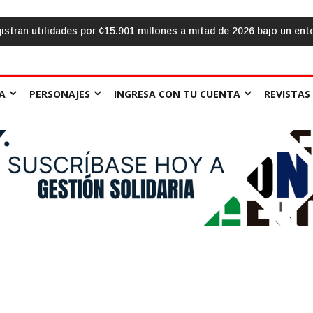
ovisión crediticia
El aula frente al «sálvese quien pueda»: la urge
A
PERSONAJES
INGRESA CON TU CUENTA
REVISTAS