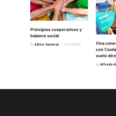
Principios cooperativos y
balance social
Viva cone
By
Editor General
11/12/2025
con Ciuda
vuelo dir
By
Alfredo A