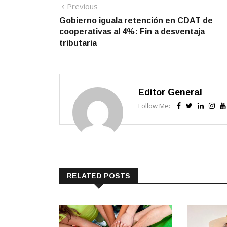
Navegación
Previous
Previous
post:
Gobierno iguala retención en CDAT de
de
cooperativas al 4%: Fin a desventaja
entradas
tributaria
Editor General
Follow Me:
RELATED POSTS