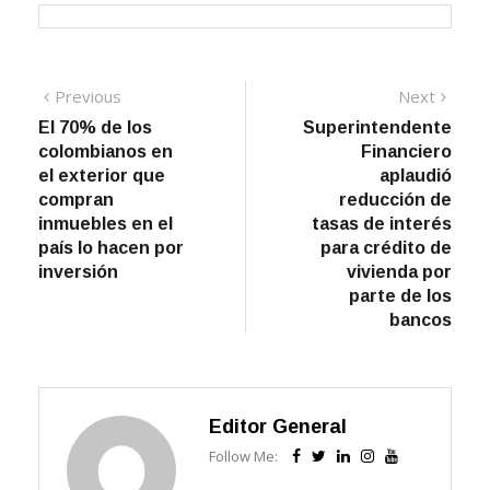
Navegación
Previous
Next
Previous
Next
post:
post:
El 70% de los
Superintendente
de
colombianos en
Financiero
entradas
el exterior que
aplaudió
compran
reducción de
inmuebles en el
tasas de interés
país lo hacen por
para crédito de
inversión
vivienda por
parte de los
bancos
Editor General
Follow Me: