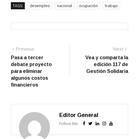
Navegación
Previous
Next
Previous
Next
post:
post:
Pasa a tercer
Vea y comparta la
de
debate proyecto
edición 117 de
entradas
para eliminar
Gestión Solidaria
algunos costos
financieros
Editor General
Follow Me: