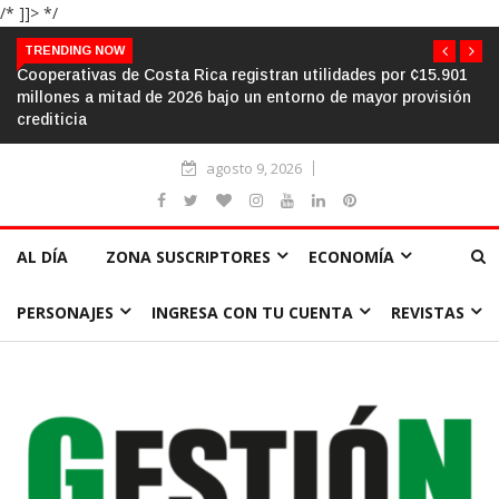
/* ]]> */
TRENDING NOW
 registran utilidades por ¢15.901
El aula frente al «sálvese quien
ajo un entorno de mayor provisión
humanizar la escuela a través 
agosto 9, 2026
AL DÍA
ZONA SUSCRIPTORES
ECONOMÍA
PERSONAJES
INGRESA CON TU CUENTA
REVISTAS