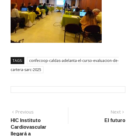
TAGS:
confecoop-caldas-adelanta-el-curso-evaluacion-de-
cartera-sarc-2025
Navegación
Previous
Next
Previous
Next
post:
post:
HIC Instituto
El futuro
de
Cardiovascular
entradas
llegará a
Villavicencio