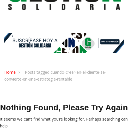
Home
Posts tagged cuando-creer-en-el-cliente-se-
convierte-en-una-estrategia-rentable
Nothing Found, Please Try Again
It seems we can’t find what you’re looking for. Perhaps searching can
help.