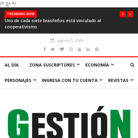
/* ]]> */
TRENDING NOW
rasileños está vinculado al
Gobierno argentino pro
de las exenciones coop
agosto 5, 2026
AL DÍA
ZONA SUSCRIPTORES
ECONOMÍA
PERSONAJES
INGRESA CON TU CUENTA
REVISTAS